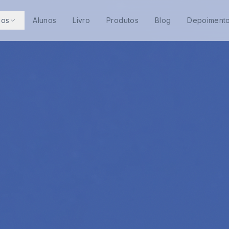
ços
Alunos
Livro
Produtos
Blog
Depoiment