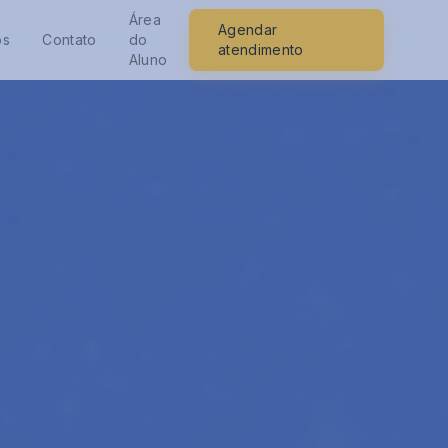
Área
Agendar
os
Contato
do
atendimento
Aluno